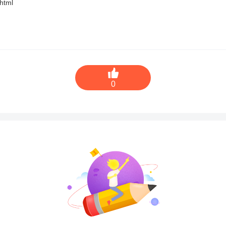
.html
0