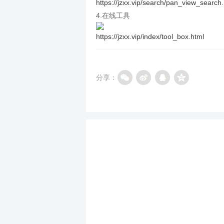
https://jzxx.vip/search/pan_view_search
4.在线工具
https://jzxx.vip/index/tool_box.html
分享：