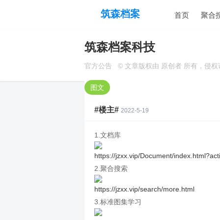
筑森档案
首页
聚合
筑森档案科技
官方公告
© 文章版权由 原创者 所有，侵
图文
#楼主#
2022-5-19
1.文档库
https://jzxx.vip/Document/index.html?acti
2.聚合搜索
https://jzxx.vip/search/more.html
3.标准图集学习