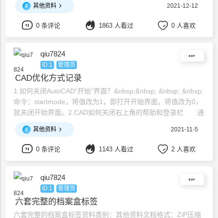
#
其他资料
2021-12-12
风视频广告拦截资源在国内的镜像源https://gitee.com/xing
0 条评论
1863 人看过
0 人喜欢
qiu7824
ID:1
管理员
CAD优化方式记录
1.如何关闭AutoCAD“开始”界面？&nbsp;&nbsp; &nbsp; &nbsp;
命令：startmode，将值改为1，即打开开始界面，将值改为0，
就关闭开始界面。2.CAD如何关闭右上角的帮助和登录栏 通
过注册表来快速关闭CAD右上角的帮助和登录栏。方法如
#
其他资料
2021-11-5
下： 1、键盘上WIN+R调出运行，然后输入” regedit "(引号
以内的命令)
0 条评论
1143 人看过
2 人喜欢
qiu7824
ID:1
管理员
六套完整的档案盒标签
六套完整的档案盒标签资料类别：其他资料文档格式：ZiP压缩