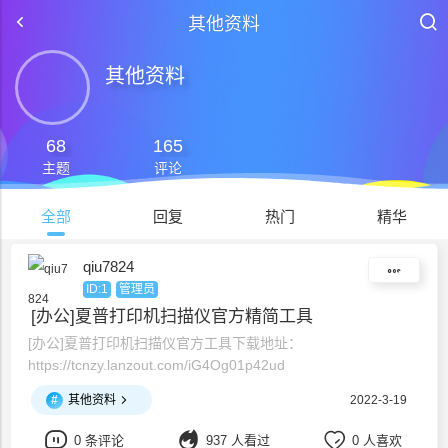
其他资料
其他资料
68
165
主题
评论
全部
回复
热门
精华
qiu7824
ID:1
管理员
[办公]夏普打印机扫描仪官方精简工具
[办公]夏普打印机扫描仪官方工具下载地址：
https://tcnzy.lanzout.com/iG4Og01p42ud
#
其他资料
2022-3-19
0 条评论
937 人看过
0 人喜欢