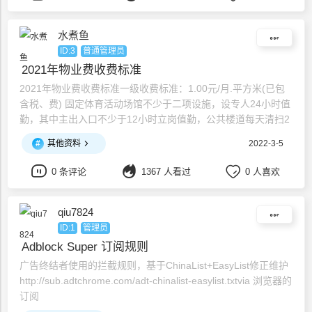
水煮鱼
ID:3
普通管理员
2021年物业费收费标准
2021年物业费收费标准一级收费标准：1.00元/月.平方米(已包
含税、费) 固定体育活动场馆不少于二项设施，设专人24小时值
勤，其中主出入口不少于12小时立岗值勤，公共楼道每天清扫2
次。二级收费标准
#
其他资料
2022-3-5
0 条评论
1367 人看过
0 人喜欢
qiu7824
ID:1
管理员
Adblock Super 订阅规则
广告终结者使用的拦截规则，基于ChinaList+EasyList修正维护
http://sub.adtchrome.com/adt-chinalist-easylist.txtvia 浏览器的
订阅
AdFiltershttps://cdn.jsdelivr.net/gh/o0HalfLife0o/list/ad3.txt乘