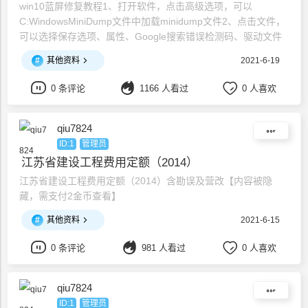
win10蓝屏修复教程1、打开软件，点击高级选项，可以
C:WindowsMiniDump文件中加载minidump文件2、点击文件，
可以选择保存选项、属性、Google搜索错误检测码、驱动文件
3、编辑功能，查找、复制选择项目、在资源管理器中复制文件
#
其他资料
2021-6-19
4、视图窗口，显示网格、显示工具提示、区分奇偶行、选择字
段5、选项，面板显示模式、标记崩溃出现的驱动、显示为格林
0 条评论
1166 人看过
0 人喜欢
时间BlueScreenView可以读取
qiu7824
ID:1
管理员
江苏省建设工程费用定额（2014）
江苏省建设工程费用定额（2014）含勘误及营改【内容被隐
藏，需支付2金币查看】
#
其他资料
2021-6-15
0 条评论
981 人看过
0 人喜欢
qiu7824
ID:1
管理员