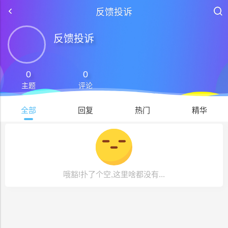
反馈投诉
反馈投诉
0
0
主题
评论
全部
回复
热门
精华
哦豁!扑了个空,这里啥都没有...