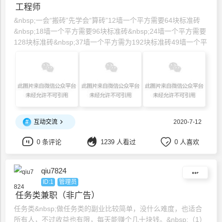
工程师
&nbsp;一会“搬砖”先学会“算砖”12墙一个平方需要64块标准砖
&nbsp;18墙一个平方需要96块标准砖&nbsp;24墙一个平方需要
128块标准砖&nbsp;37墙一个平方需为192块标准砖49墙一个平
方需为256块标准砖计算公式：单位立方米240墙砖用量
1/(0.24*0.12*0.6)&nbsp;单位立方米370墙砖用量1/(0.37*0.12*
#
互动交流
2020-7-12
0 条评论
1239 人看过
0 人喜欢
qiu7824
ID:1
管理员
任务类兼职（非广告）
任务类&nbsp;做任务类的副业比较简单，没什么难度，也适合
所有人，不过收益也有限，每天能赚个几十块钱。&nbsp;（1）