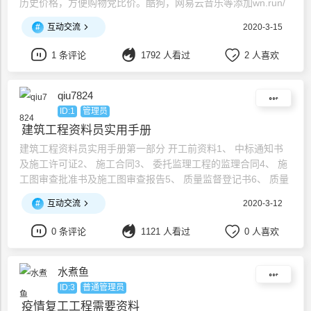
历史价格，方便购物党比价。酷狗，网易云音乐等添加wn.run/
以后直接显示当前音乐的真实下载地址，管你是不是VIP，统统
#
互动交流
2020-3-15
下。爱奇艺，腾讯，bilibili等添加wn.run/以后显示视频下载地址
和某些付费特殊视频解锁，居然比VIP还屌。百度文库，豆丁文
1 条评论
1792 人看过
2 人喜欢
库等（文库
qiu7824
ID:1
管理员
建筑工程资料员实用手册
建筑工程资料员实用手册第一部分 开工前资料1、 中标通知书
及施工许可证2、 施工合同3、 委托监理工程的监理合同4、 施
工图审查批准书及施工图审查报告5、 质量监督登记书6、 质量
监督交底要点及质量监督工作方案7、 岩土工程勘察报告8、 施
#
互动交流
2020-3-12
工图会审记录9、 经监理（或业主）批准所施工组织设计或施工
方案10、 开工报告11、 质量管理体系登记表12、 施工现场质
0 条评论
1121 人看过
0 人喜欢
量管理检查记录13、 技术交底记录14
水煮鱼
ID:3
普通管理员
疫情复工工程需要资料