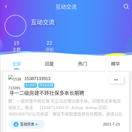
互动交流
互动交流
15
22
主题
评论
全部
回复
热门
精华
15387133913
ID:897
项目经理
寻一二级房建不转社保多本长期聘
聘：一级房建不转社保 可立马办理注册手续。详情欢迎来电咨
询张工。电话：（15387133913）&nbsp; &nbsp;扣扣：
3005300782公司承诺：保证不收取建造师任何费用，承诺以后
一切的转出手续注：如以上信息没有您的专业，欢迎来电登记，
#
互动交流
2021-7-23
会尽快帮您安排单位！同时欢迎资质升级或年检的企业预约、洽