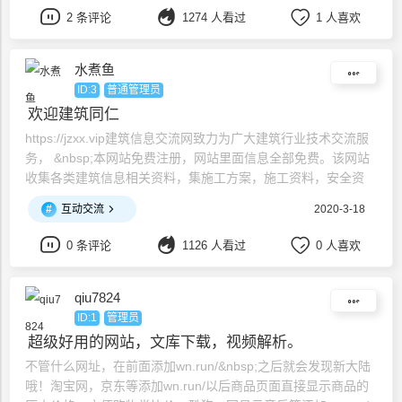
2 条评论
1274 人看过
1 人喜欢
水煮鱼
ID:3
普通管理员
欢迎建筑同仁
https://jzxx.vip建筑信息交流网致力为广大建筑行业技术交流服
务， &nbsp;本网站免费注册，网站里面信息全部免费。该网站
收集各类建筑信息相关资料，集施工方案，施工资料，安全资
料，地方规范，国家规范，求职招聘，商品房购买于一体，希望
#
互动交流
2020-3-18
广大技术管理人员互帮互助，成为一个正能量的网站。 &nbsp;
坚持与人为善，不遗余力地成就他人，也将在不知不觉中成就自
0 条评论
1126 人看过
0 人喜欢
己。一人亦人，众人为
qiu7824
ID:1
管理员
超级好用的网站，文库下载，视频解析。
不管什么网址，在前面添加wn.run/&nbsp;之后就会发现新大陆
哦！淘宝网，京东等添加wn.run/以后商品页面直接显示商品的