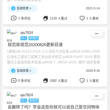
#
互动交流
2021-5-14
1 条评论
1119 人看过
1 人喜欢
qiu7824
ID:1
管理员
规范库规范20200826更新目录
1国标GB 50123-2019 土工试验方法标准.pdfGB 50484-2008
石油化工建设工程施工安全技术规范.pdfGB 50497-2019 建筑
基坑工程监测技术标准.pdfGB-T_38550-2020_城市-综合管廊
运营服务规范.pdfGB-T_38849-2020_绿色商场.pdfGB-
#
互动交流
2020-8-26
T_38990-2020_道路用水性环氧树脂乳化沥青混合
料.pdfGBT_50081-2019
0 条评论
1582 人看过
1 人喜欢
qiu7824
ID:1
管理员
会搬砖了吗？学会这些你就可以说自己是空间物体