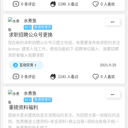
谈，真诚期待与您的成功合作！
0 条评论
1190 人看过
0 人喜欢
水煮鱼
ID:3
普通管理员
求职招聘公众号更换
现在新的求职招聘公众号已建立完成，有需要发布和求职的关注
&nbsp; 建筑人找工作，使用功能如下:招聘单位输入：我要招聘
求职者输入我要求职
#
互动交流
2021-5-25
0 条评论
1141 人看过
0 人喜欢
水煮鱼
ID:3
普通管理员
重磅资料福利
感谢大家对建筑信息交流网站的关注，为回馈大家一如既往的支
持，免费赠送土建资料+安全资料+扬尘台账+消防台账电子档一
套，有需要的联系楼主