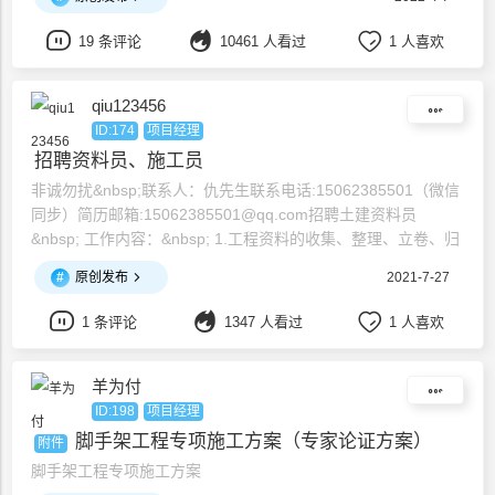
19 条评论
10461 人看过
1 人喜欢
qiu123456
ID:174
项目经理
招聘资料员、施工员
非诚勿扰&nbsp;联系人：仇先生联系电话:15062385501（微信
同步）简历邮箱:15062385501@qq.com招聘土建资料员
&nbsp; 工作内容：&nbsp; 1.工程资料的收集、整理、立卷、归
档、保管工作；&nbsp; 2.施工过程中各种质量保证资料的收
#
原创发布
2021-7-27
集、检查、汇总等；&nbsp; 3.施工中各种会议的记录、整理、
会签、复英分发等；&am
1 条评论
1347 人看过
1 人喜欢
羊为付
ID:198
项目经理
脚手架工程专项施工方案（专家论证方案）
附件
脚手架工程专项施工方案