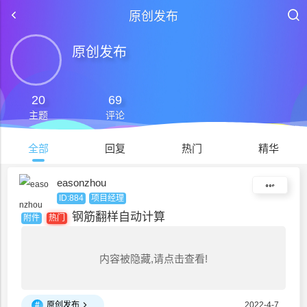
原创发布
原创发布
20
69
主题
评论
全部
回复
热门
精华
easonzhou
ID:884
项目经理
钢筋翻样自动计算
附件
热门
内容被隐藏,请点击查看!
#
原创发布
2022-4-7