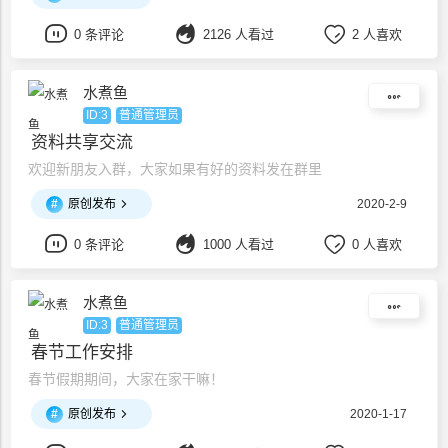
工业出版社出版了内业资料表格统一范本，从些内业资料软件有
了统一依据标准，随后全国各省建设厅、建设工程质量监站又出
0 条评论
2126 人看过
2 人喜欢
版了地方内业资料表格统一标准，俗称《XX省建筑工程资料管
理规
水煮鱼
ID:3
普通管理员
资料共享交流
欢迎新朋友入群，大家如果有好的资料发在群里
#
原创发布
2020-2-9
0 条评论
1000 人看过
0 人喜欢
水煮鱼
ID:3
普通管理员
春节工作安排
春节假期期间，大家在家干嘛！
#
原创发布
2020-1-17