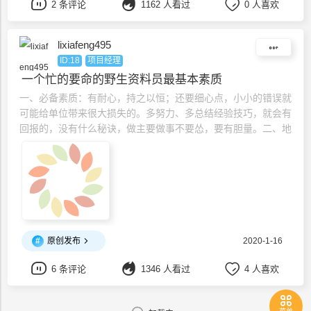
2 条评论
1162 人看过
0 人喜欢
lixiafeng495
ID:18
项目经理
一个忙的要命的野生资料员最基本素质
一、必备素质：有耐心，持之以恒；还要细心点，小小的错误就
可能给单位带来很大损失的。多努力、多总结经验技巧，就会有
回报的，没有什么秘诀，做主要做事不要怂，要有胆量。二、地
域差异：1、每个工程开工前要到当地的档案馆了解当地工程归
档要求，取一份工程资料归档目录。有时一个省不同的市归档目
录的顺序和详细不一样。2、如果条件允许尽可能联系上当地的
一些在建项目的资料员，去当地在建项目资料员工地观摩一下，
实体感受
#
原创发布
2020-1-16
6 条评论
1346 人看过
4 人喜欢