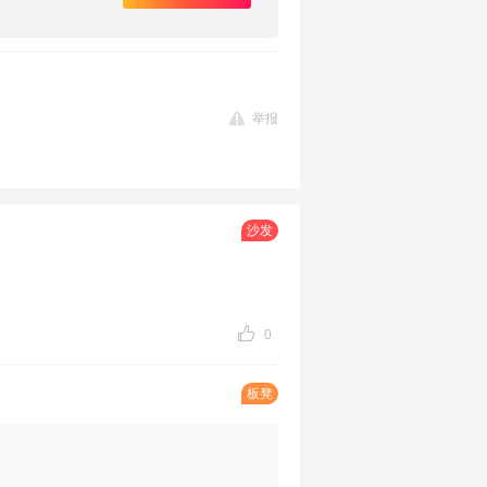
举报
沙发
0
板凳