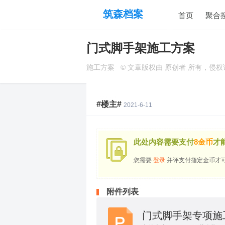
筑森档案
首页
聚合
门式脚手架施工方案
施工方案
© 文章版权由 原创者 所有，侵
#楼主#
2021-6-11
此处内容需要支付
8金币
才
您需要
登录
并评支付指定金币才
附件列表
门式脚手架专项施工方