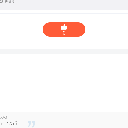
8 售价:8
0
-8-8
，付了金币